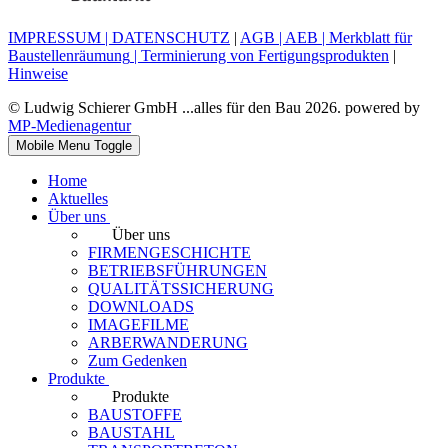
IMPRESSUM
|
DATENSCHUTZ
|
AGB
|
AEB
|
Merkblatt für
Baustellenräumung
|
Terminierung von Fertigungsprodukten
|
Hinweise
© Ludwig Schierer GmbH ...alles für den Bau 2026. powered by
MP-Medienagentur
Mobile Menu Toggle
Home
Aktuelles
Über uns
Über uns
FIRMENGESCHICHTE
BETRIEBSFÜHRUNGEN
QUALITÄTSSICHERUNG
DOWNLOADS
IMAGEFILME
ARBERWANDERUNG
Zum Gedenken
Produkte
Produkte
BAUSTOFFE
BAUSTAHL