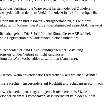
ob der Verkäufer die Ware selbst herstellt oder bei Zulieferern
w. jedenfalls in der dem Verkäufer zuletzt in Textform mitgeteilten
n.
en nur dann und insoweit Vertragsbestandteil, als wir ihrer
 Verkäufer im Rahmen der Auftragsbestätigung auf seine AGB verweist
tlich abzugeben. Die Schriftform im Sinne dieser AEB schließt
r die Legitimation des Erklärenden bleiben unberührt.
 und Rechenfehler) und Unvollständigkeiten der Bestellung
sten gilt der Vertrag als nicht geschlossen.
sendung der Ware vorbehaltlos auszuführen (Annahme).
s zu setzen, wenn er vereinbarte Lieferzeiten – aus welchen Gründen
 unsere Rechte – insbesondere auf Rücktritt und Schadensersatz – nach
nderwoche verlangen, insgesamt jedoch nicht mehr als 5% des
leibt der Nachweis vorbehalten, dass überhaupt kein oder nur ein