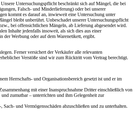
Unsere Untersuchungspflicht beschränkt sich auf Mängel, die bei
digungen, Falsch- und Minderlieferung) oder bei unserer
rigen kommt es darauf an, inwieweit eine Untersuchung unter
Mängel bleibt unberührt. Unbeschadet unserer Untersuchungspflicht
bzw., bei offensichtlichen Mängeln, ab Lieferung abgesendet wird.
en Inhalte jedenfalls insoweit, als sich dies aus einer
in der Werbung oder auf dem Warenetikett, ergibt.
egen. Ferner versichert der Verkäufer alle relevanten
heblicher Verstöße sind wir zum Rücktritt vom Vertrag berechtigt.
einem Herrschafts- und Organisationsbereich gesetzt ist und er im
 Zusammenhang mit einer Inanspruchnahme Dritter einschließlich von
und zumutbar – unterrichten und ihm Gelegenheit zur
-, Sach- und Vermögensschäden abzuschließen und zu unterhalten.