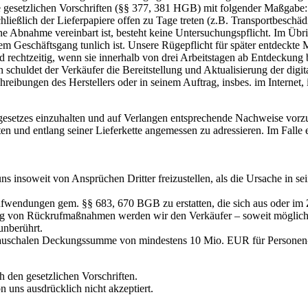
e gesetzlichen Vorschriften (§§ 377, 381 HGB) mit folgender Maßgabe: 
ließlich der Lieferpapiere offen zu Tage treten (z.B. Transportbeschä
ine Abnahme vereinbart ist, besteht keine Untersuchungspflicht. Im Üb
 Geschäftsgang tunlich ist. Unsere Rügepflicht für später entdeckte 
d rechtzeitig, wenn sie innerhalb von drei Arbeitstagen ab Entdeckung 
schuldet der Verkäufer die Bereitstellung und Aktualisierung der digital
eibungen des Herstellers oder in seinem Auftrag, insbes. im Internet, 
ngesetzes einzuhalten und auf Verlangen entsprechende Nachweise vorzul
nd entlang seiner Lieferkette angemessen zu adressieren. Im Falle er
uns insoweit von Ansprüchen Dritter freizustellen, als die Ursache in s
Aufwendungen gem. §§ 683, 670 BGB zu erstatten, die sich aus oder im
ng von Rückrufmaßnahmen werden wir den Verkäufer – soweit möglich 
unberührt.
er pauschalen Deckungssumme von mindestens 10 Mio. EUR für Personen
h den gesetzlichen Vorschriften.
 uns ausdrücklich nicht akzeptiert.