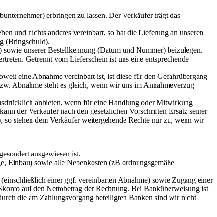
ubunternehmer) erbringen zu lassen. Der Verkäufer trägt das
ben und nichts anderes vereinbart, so hat die Lieferung an unseren
ng (Bringschuld).
hl) sowie unserer Bestellkennung (Datum und Nummer) beizulegen.
ertreten. Getrennt vom Lieferschein ist uns eine entsprechende
oweit eine Abnahme vereinbart ist, ist diese für den Gefahrübergang
 bzw. Abnahme steht es gleich, wenn wir uns im Annahmeverzug
ausdrücklich anbieten, wenn für eine Handlung oder Mitwirkung
kann der Verkäufer nach den gesetzlichen Vorschriften Ersatz seiner
), so stehen dem Verkäufer weitergehende Rechte nur zu, wenn wir
 gesondert ausgewiesen ist.
ntage, Einbau) sowie alle Nebenkosten (zB ordnungsgemäße
g (einschließlich einer ggf. vereinbarten Abnahme) sowie Zugang einer
Skonto auf den Nettobetrag der Rechnung. Bei Banküberweisung ist
 durch die am Zahlungsvorgang beteiligten Banken sind wir nicht