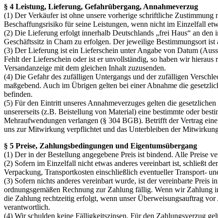
§ 4 Leistung, Lieferung, Gefahrübergang, Annahmeverzug
(1) Der Verkäufer ist ohne unsere vorherige schriftliche Zustimmung n
Beschaffungsrisiko für seine Leistungen, wenn nicht im Einzelfall etw
(2) Die Lieferung erfolgt innerhalb Deutschlands „frei Haus“ an den 
Geschäftssitz in Cham zu erfolgen. Der jeweilige Bestimmungsort ist 
(3) Der Lieferung ist ein Lieferschein unter Angabe von Datum (Aus
Fehlt der Lieferschein oder ist er unvollständig, so haben wir hierau
Versandanzeige mit dem gleichen Inhalt zuzusenden.
(4) Die Gefahr des zufälligen Untergangs und der zufälligen Verschle
maßgebend. Auch im Übrigen gelten bei einer Abnahme die gesetzlic
befinden.
(5) Für den Eintritt unseres Annahmeverzuges gelten die gesetzliche
unsererseits (z.B. Beistellung von Material) eine bestimmte oder bes
Mehraufwendungen verlangen (§ 304 BGB). Betrifft der Vertrag eine 
uns zur Mitwirkung verpflichtet und das Unterbleiben der Mitwirkung
§ 5 Preise, Zahlungsbedingungen und Eigentumsübergang
(1) Der in der Bestellung angegebene Preis ist bindend. Alle Preise ve
(2) Sofern im Einzelfall nicht etwas anderes vereinbart ist, schließ
Verpackung, Transportkosten einschließlich eventueller Transport- und
(3) Sofern nichts anderes vereinbart wurde, ist der vereinbarte Prei
ordnungsgemäßen Rechnung zur Zahlung fällig. Wenn wir Zahlung inn
die Zahlung rechtzeitig erfolgt, wenn unser Überweisungsauftrag vor
verantwortlich.
(4) Wir schulden keine Fälligkeitszinsen. Für den Zahlungsverzug gelt