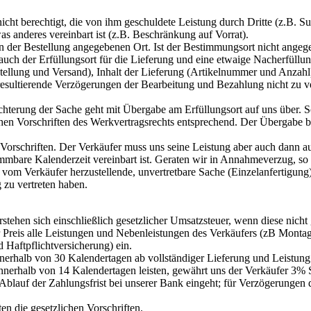
icht berechtigt, die von ihm geschuldete Leistung durch Dritte (z.B. S
as anderes vereinbart ist (z.B. Beschränkung auf Vorrat).
in der Bestellung angegebenen Ort. Ist der Bestimmungsort nicht angege
auch der Erfüllungsort für die Lieferung und eine etwaige Nacherfüllu
stellung und Versand), Inhalt der Lieferung (Artikelnummer und Anza
s resultierende Verzögerungen der Bearbeitung und Bezahlung nicht zu v
chterung der Sache geht mit Übergabe am Erfüllungsort auf uns über. S
hen Vorschriften des Werkvertragsrechts entsprechend. Der Übergabe
n Vorschriften. Der Verkäufer muss uns seine Leistung aber auch dann 
timmbare Kalenderzeit vereinbart ist. Geraten wir in Annahmeverzug, so 
vom Verkäufer herzustellende, unvertretbare Sache (Einzelanfertigung
 zu vertreten haben.
rstehen sich einschließlich gesetzlicher Umsatzsteuer, wenn diese nicht
t der Preis alle Leistungen und Nebenleistungen des Verkäufers (zB Mo
 Haftpflichtversicherung) ein.
s innerhalb von 30 Kalendertagen ab vollständiger Lieferung und Leistun
erhalb von 14 Kalendertagen leisten, gewährt uns der Verkäufer 3% 
 Ablauf der Zahlungsfrist bei unserer Bank eingeht; für Verzögerungen
en die gesetzlichen Vorschriften.