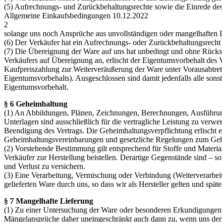
(5) Aufrechnungs- und Zurückbehaltungsrechte sowie die Einrede des n
Allgemeine Einkaufsbedingungen 10.12.2022
2
solange uns noch Ansprüche aus unvollständigen oder mangelhaften 
(6) Der Verkäufer hat ein Aufrechnungs- oder Zurückbehaltungsrecht n
(7) Die Übereignung der Ware auf uns hat unbedingt und ohne Rücksi
Verkäufers auf Übereignung an, erlischt der Eigentumsvorbehalt des 
Kaufpreiszahlung zur Weiterveräußerung der Ware unter Vorausabtretu
Eigentumsvorbehalts). Ausgeschlossen sind damit jedenfalls alle sonst
Eigentumsvorbehalt.
§ 6 Geheimhaltung
(1) An Abbildungen, Plänen, Zeichnungen, Berechnungen, Ausführun
Unterlagen sind ausschließlich für die vertragliche Leistung zu ver
Beendigung des Vertrags. Die Geheimhaltungsverpflichtung erlischt e
Geheimhaltungsvereinbarungen und gesetzliche Regelungen zum Gehe
(2) Vorstehende Bestimmung gilt entsprechend für Stoffe und Materia
Verkäufer zur Herstellung beistellen. Derartige Gegenstände sind –
und Verlust zu versichern.
(3) Eine Verarbeitung, Vermischung oder Verbindung (Weiterverarbei
gelieferten Ware durch uns, so dass wir als Hersteller gelten und sp
§ 7 Mangelhafte Lieferung
(1) Zu einer Untersuchung der Ware oder besonderen Erkundigungen ü
Mängelansprüche daher uneingeschränkt auch dann zu, wenn uns der Ma