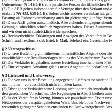
Unternehmer (§ 14 BGB), eine juristische Person des öffentlichen Rec
(2) Die AEB gelten insbesondere für Verträge über den Verkauf und/od
einkauft (§§ 433, 650 BGB). Sofern nichts anderes vereinbart ist, gel
Fassung als Rahmenvereinbarung auch für gleichartige künftige Verträ
(3) Diese AEB gelten ausschließlich. Abweichende, entgegenstehende
Geltung ausdrücklich schriftlich zugestimmt haben. Dieses Zustimmun
und wir dem nicht ausdrücklich widersprechen.
(4) Rechtserhebliche Erklärungen und Anzeigen des Verkäufers in Bezu
Schrift- und Textform (z.B. Brief, E-Mail, Telefax) ein. Gesetzliche
§ 2 Vertragsschluss
(1) Unsere Bestellung gilt frühestens mit schriftlicher Abgabe oder B
einschließlich der Bestellunterlagen hat uns der Verkäufer zum Zweck
(2) Der Verkäufer ist gehalten, unsere Bestellung innerhalb einer Fr
(3) Eine verspätete Annahme gilt als neues Angebot und bedarf der 
§ 3 Lieferzeit und Lieferverzug
(1) Die von uns in der Bestellung angegebene Lieferzeit ist bindend. 
auch immer – voraussichtlich nicht einhalten kann.
(2) Erbringt der Verkäufer seine Leistung nicht oder nicht innerhalb 
den gesetzlichen Vorschriften. Die Regelungen in Abs. 3 bleiben unbe
(3) Ist der Verkäufer in Verzug, können wir pauschalierten Ersatz u
Nettopreises der verspätet gelieferten Ware. Uns bleibt der Nachweis
wesentlich geringerer Schaden entstanden ist. Auf weitergehende Ans