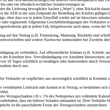
hts oder ein öffentlich-rechtliches Sondervermögen ist.
er die Lieferung beweglicher Sachen („Ware“), ohne Rücksicht darauf, 
ten die AEB in der zum Zeitpunkt der Bestellung des Käufers gültigen bz
ge, ohne dass wir in jedem Einzelfall wieder auf sie hinweisen müsste
 oder ergänzende Allgemeine Geschäftsbedingungen des Verkäufers werd
gserfordernis gilt in jedem Fall, beispielsweise auch dann, wenn der
g auf den Vertrag (z.B. Fristsetzung, Mahnung, Rücktritt) sind schrif
 Formvorschriften und weitere Nachweise insbesondere bei Zweifeln übe
estätigung als verbindlich. Auf offensichtliche Irrtümer (z.B. Schreib-
e der Korrektur bzw. Vervollständigung vor Annahme hinzuweisen; anson
ist von 10 Tagen schriftlich zu bestätigen oder insbesondere durch Ver
Annahme durch uns.
Der Verkäufer ist verpflichtet, uns unverzüglich schriftlich in Kenntni
der vereinbarten Lieferzeit oder kommt er in Verzug, so bestimmen sich
rührt.
nseres Verzugsschadens i.H.v. 1% des Nettopreises pro vollendete Kale
 vorbehalten, dass ein höherer Schaden entstanden ist. Dem Verkäufer b
prüche ist der pauschalierte Ersatz des Verzugsschadens anzurechnen.