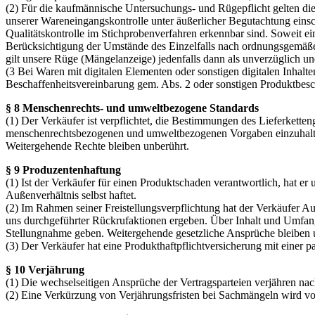
(2) Für die kaufmännische Untersuchungs- und Rügepflicht gelten di
unserer Wareneingangskontrolle unter äußerlicher Begutachtung einsch
Qualitätskontrolle im Stichprobenverfahren erkennbar sind. Soweit e
Berücksichtigung der Umstände des Einzelfalls nach ordnungsgemäßem
gilt unsere Rüge (Mängelanzeige) jedenfalls dann als unverzüglich un
(3 Bei Waren mit digitalen Elementen oder sonstigen digitalen Inhalten 
Beschaffenheitsvereinbarung gem. Abs. 2 oder sonstigen Produktbeschr
§ 8 Menschenrechts- und umweltbezogene Standards
(1) Der Verkäufer ist verpflichtet, die Bestimmungen des Lieferkette
menschenrechtsbezogenen und umweltbezogenen Vorgaben einzuhalten u
Weitergehende Rechte bleiben unberührt.
§ 9 Produzentenhaftung
(1) Ist der Verkäufer für einen Produktschaden verantwortlich, hat er 
Außenverhältnis selbst haftet.
(2) Im Rahmen seiner Freistellungsverpflichtung hat der Verkäufer 
uns durchgeführter Rückrufaktionen ergeben. Über Inhalt und Umfa
Stellungnahme geben. Weitergehende gesetzliche Ansprüche bleiben 
(3) Der Verkäufer hat eine Produkthaftpflichtversicherung mit ein
§ 10 Verjährung
(1) Die wechselseitigen Ansprüche der Vertragsparteien verjähren nac
(2) Eine Verkürzung von Verjährungsfristen bei Sachmängeln wird von