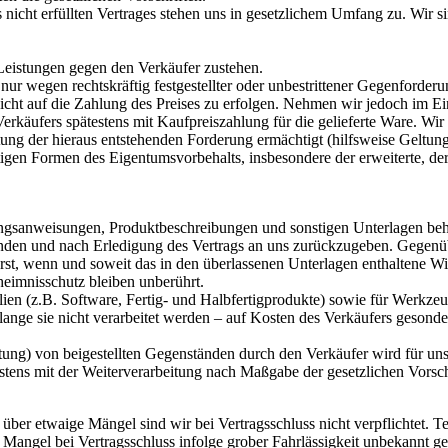
icht erfüllten Vertrages stehen uns in gesetzlichem Umfang zu. Wir si
Leistungen gegen den Verkäufer zustehen.
ur wegen rechtskräftig festgestellter oder unbestrittener Gegenforderu
cht auf die Zahlung des Preises zu erfolgen. Nehmen wir jedoch im Ein
Verkäufers spätestens mit Kaufpreiszahlung für die gelieferte Ware. 
ng der hieraus entstehenden Forderung ermächtigt (hilfsweise Geltung
igen Formen des Eigentumsvorbehalts, insbesondere der erweiterte, der 
gsanweisungen, Produktbeschreibungen und sonstigen Unterlagen behal
wenden und nach Erledigung des Vertrags an uns zurückzugeben. Gegenü
rst, wenn und soweit das in den überlassenen Unterlagen enthaltene W
imnisschutz bleiben unberührt.
lien (z.B. Software, Fertig- und Halbfertigprodukte) sowie für Werkze
 solange sie nicht verarbeitet werden – auf Kosten des Verkäufers ges
tung) von beigestellten Gegenständen durch den Verkäufer wird für uns
ätestens mit der Weiterverarbeitung nach Maßgabe der gesetzlichen Vor
ber etwaige Mängel sind wir bei Vertragsschluss nicht verpflichtet. 
ngel bei Vertragsschluss infolge grober Fahrlässigkeit unbekannt geb