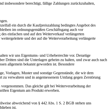
nd insbesondere berechtigt, fällige Zahlungen zurückzuhalten,
ngen.
zelfall ein durch die Kaufpreiszahlung bedingtes Angebot des
Wir bleiben im ordnungsgemäßen Geschäftsgang auch vor
 des einfachen und auf den Weiterverkauf verlängerten
weitergeleitete und der auf die Weiterverarbeitung verlängerte
ten wir uns Eigentums- und Urheberrechte vor. Derartige
ber Dritten sind die Unterlagen geheim zu halten, und zwar auch nach
issen allgemein bekannt geworden ist. Besondere
uge, Vorlagen, Muster und sonstige Gegenstände, die wir dem
ondert zu verwahren und in angemessenem Umfang gegen Zerstörung
 vorgenommen. Das gleiche gilt bei Weiterverarbeitung der
schriften Eigentum am Produkt erwerben.
Teilweise abweichend von § 442 Abs. 1 S. 2 BGB stehen uns
lieben ist.